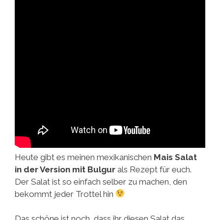
Heute gibt es meinen mexikanischen
Mais Salat
in der Version mit Bulgur
als Rezept für euch.
Der Salat ist so einfach selber zu machen, den
bekommt jeder Trottel hin
Das schöne ist noch, dass ihr diesen Salat das