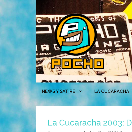
Skip
to
content
ÑEWS Y SATIRE
LA CUCARACHA
La Cucaracha 2003: Do 