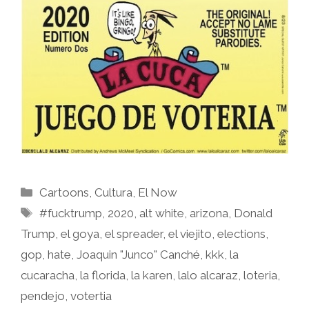
Categories
Cartoons
,
Cultura
,
El Now
Tags
#fucktrump
,
2020
,
alt white
,
arizona
,
Donald
Trump
,
el goya
,
el spreader
,
el viejito
,
elections
,
gop
,
hate
,
Joaquin "Junco" Canché
,
kkk
,
la
cucaracha
,
la florida
,
la karen
,
lalo alcaraz
,
loteria
,
pendejo
,
votertia